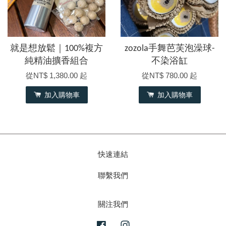
就是想放鬆｜100%複方
zozola手舞芭芙泡澡球-
純精油擴香組合
不染浴缸
從
NT$ 1,380.00
起
從
NT$ 780.00
起
加入購物車
加入購物車
快速連結
聯繫我們
關注我們
Facebook
Instagram