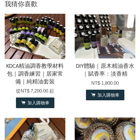
我猜你喜歡
KDCA精油調香教學材料
DIY體驗｜原木精油香水
包｜調香練習｜居家常
｜賦香率：淡香精
備｜純精油套裝
NT$ 1,800.00
從
NT$ 7,200.00
起
加入購物車
加入購物車