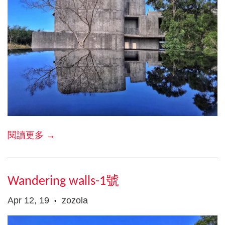
閱讀更多 →
Wandering walls-1號
Apr 12, 19
zozola
•