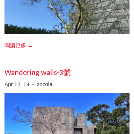
閱讀更多 →
Wandering walls-3號
Apr 12, 19
zozola
•