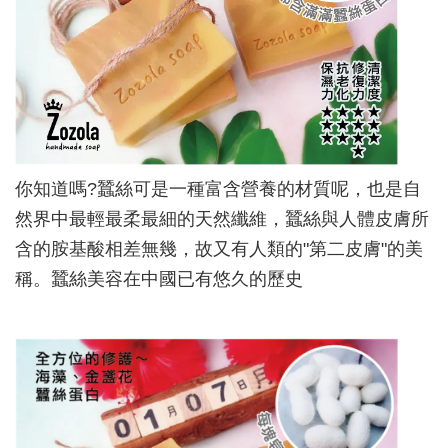
你知道嗎?蠶絲可是一種富含營養的材質呢，也是自
然界中最輕最柔最細的天然纖維，蠶絲與人體皮膚所
含的胺基酸相差無幾，故又有人類的"第二皮膚"的美
稱。蠶絲美容在中國已有悠久的歷史