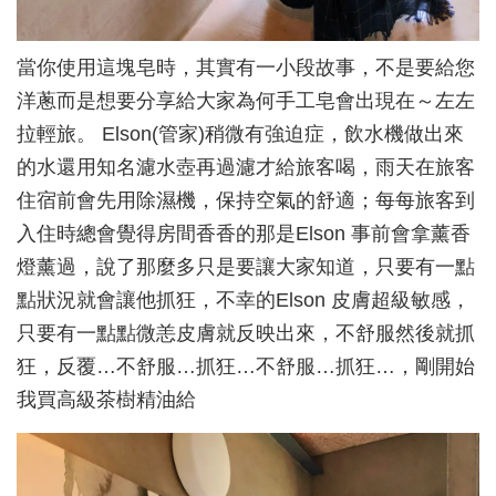
當你使用這塊皂時，其實有一小段故事，不是要給您
洋蔥而是想要分享給大家為何手工皂會出現在～左左
拉輕旅。 Elson(管家)稍微有強迫症，飲水機做出來
的水還用知名濾水壺再過濾才給旅客喝，雨天在旅客
住宿前會先用除濕機，保持空氣的舒適；每每旅客到
入住時總會覺得房間香香的那是Elson 事前會拿薰香
燈薰過，說了那麼多只是要讓大家知道，只要有一點
點狀況就會讓他抓狂，不幸的Elson 皮膚超級敏感，
只要有一點點微恙皮膚就反映出來，不舒服然後就抓
狂，反覆…不舒服…抓狂…不舒服…抓狂…，剛開始
我買高級茶樹精油給