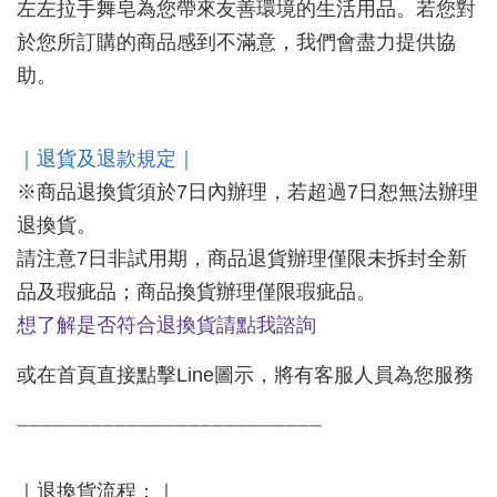
左左拉手舞皂為您帶來友善環境的生活用品。若您對
於您所訂購的商品感到不滿意，我們會盡力提供協
助。
｜退貨及退款規定｜
※商品退換貨須於7日內辦理，若超過7日恕無法辦理
退換貨。
請注意7日非試用期，商品退貨辦理僅限未拆封全新
品及瑕疵品；商品換貨辦理僅限瑕疵品。
想了解是否符合退換貨請點我諮詢
或在首頁直接點擊Line圖示，將有客服人員為您服務
⏤
⏤⏤⏤⏤⏤⏤⏤⏤⏤⏤⏤⏤⏤⏤⏤⏤⏤⏤⏤⏤⏤⏤⏤⏤
｜退換貨流程：｜