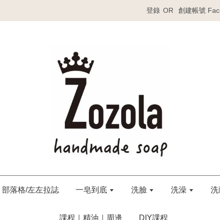
登錄
OR
創建帳號
Fa
部落格/左左拉誌
一皂到底
洗臉
洗澡
洗
課程｜精油｜周邊
DIY課程