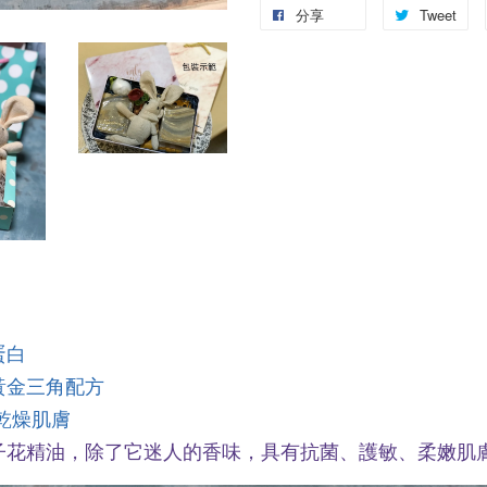
分享
Tweet
蛋白
黃金三角配方
乾燥肌膚
子花精油，除了它迷人的香味，具有抗菌、護敏、柔嫩肌