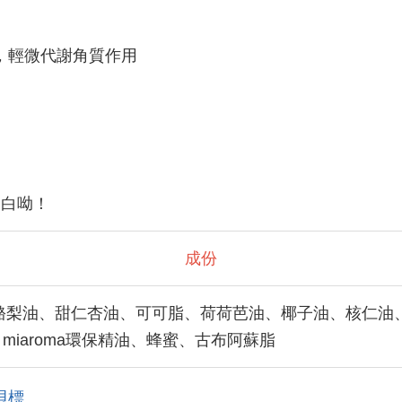
，輕微代謝角質作用
蛋白呦！
成份
酪梨油、甜仁杏油、可可脂、荷荷芭油、椰子油、核仁油
miaroma環保精油、蜂蜜、古布阿蘇脂
貝標