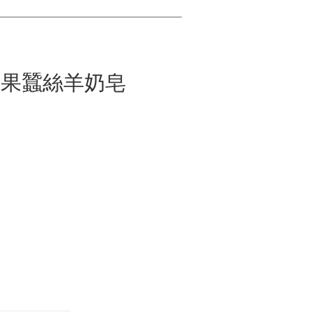
榛果蠶絲羊奶皂