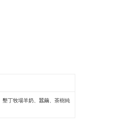
、墾丁牧場羊奶、蠶繭、茶樹純