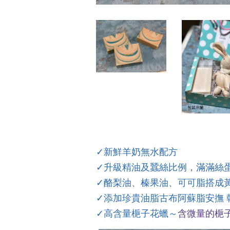
✓新鮮羊奶無水配方
✓升級精油
及蠶絲
比例，滿滿絲
✓酪梨油、榛果油、可可脂搭成
✓添加珍貴油脂古布阿蘇脂安撫 
✓高含量梔子花蠟～
含微量的梔