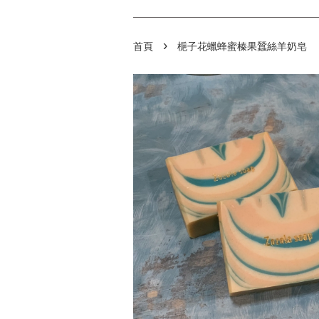
›
首頁
梔子花蠟蜂蜜榛果蠶絲羊奶皂