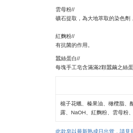
雲母粉//
礦石提取，為大地萃取的染色劑
紅麴粉//
有抗菌的作用。
蠶絲蛋白//
每塊手工皂含滿滿2顆蠶繭之絲
槴子花蠟、榛果油、橄欖脂、
露、NaOH、紅麴粉、雲母粉、
此款皂以最新熟成日出貨，請見