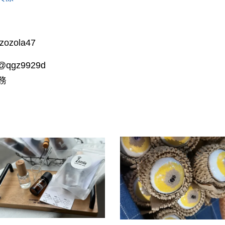
zola47
gz9929d
務