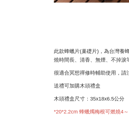
此款蜂蠟片(巢礎片)，為台灣
燒時間長、清香、無煙、不掉淚
很適合冥想禪修時輔助使用，請
送禮可加購木頭禮盒
木頭禮盒尺寸：35x18x6.5公分
*20*2.2cm 蜂蠟燭梅根可燃燒4