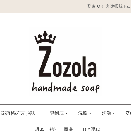
登錄
OR
創建帳號
Fa
部落格/左左拉誌
一皂到底
洗臉
洗澡
洗
課程｜精油｜周邊
DIY課程