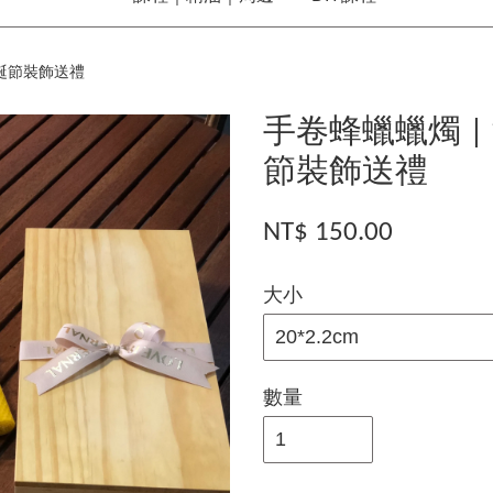
耶誕節裝飾送禮
手卷蜂蠟蠟燭 |
節裝飾送禮
NT$ 150.00
大小
數量