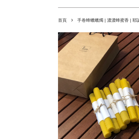
›
首頁
手卷蜂蠟蠟燭 | 濃濃蜂蜜香 | 