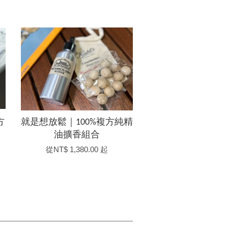
方
就是想放鬆｜100%複方純精
油擴香組合
從
NT$ 1,380.00
起