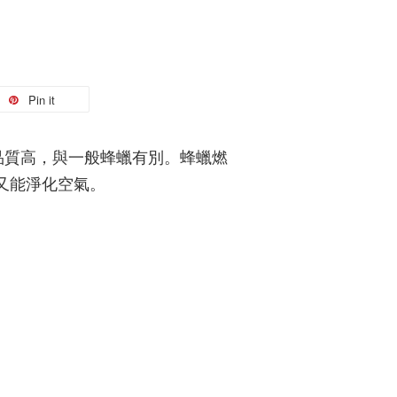
Pin it
品質高，與一般蜂蠟有別。蜂蠟燃
又能淨化空氣。