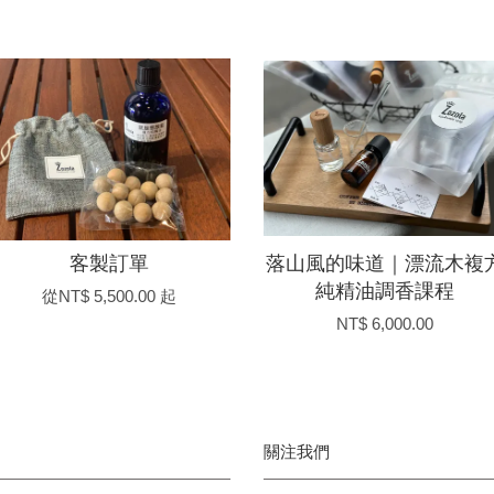
客製訂單
落山風的味道｜漂流木複
純精油調香課程
從
NT$ 5,500.00
起
NT$ 6,000.00
關注我們