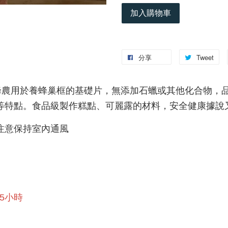
加入購物車
分享
Tweet
養蜂農用於養蜂巢框的基礎片，無添加石蠟或其他化合物，
等特點。食品級製作糕點、可麗露的材料，安全健康據說
注意保持室內通風
～5小時