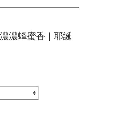
 濃濃蜂蜜香 | 耶誕