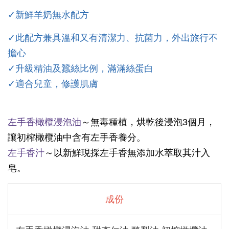
✓新鮮羊奶無水配方
✓此配方兼具溫和又有清潔力、抗菌力，外出旅行不
擔心
✓升級精油
及蠶絲
比例，滿滿絲蛋白
✓適合兒童，修護肌膚
左手香橄欖浸泡油
～無毒種植，烘乾後浸泡3個月，
讓初榨橄欖油中含有左手香養分。
左手香汁
～以新鮮現採左手香無添加水萃取其汁入
皂。
成份