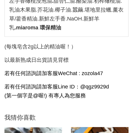
左手香橄欖浸泡油
.
甜杏仁油.酪梨油.初榨橄欖油.
乳油木果脂.芥花油.椰子油.蠶繭.堪地里拉蠟.薰衣
草/藿香精油.新鮮左手香.NaOH.新鮮羊
乳
.miaroma 環保精油
(每塊皂含2g以上的精油喔！）
以最新熟成日出貨請見背標
若有任何諮詢請加客服WeChat : zozola47
若有任何諮詢請加客服Line ID：@qgz9929d
(第一個字是@喔!) 有專人為您服務
我猜你喜歡