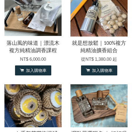
落山風的味道｜漂流木
就是想放鬆｜100%複方
複方純精油調香課程
純精油擴香組合
NT$ 6,000.00
從
NT$ 1,380.00
起
加入購物車
加入購物車