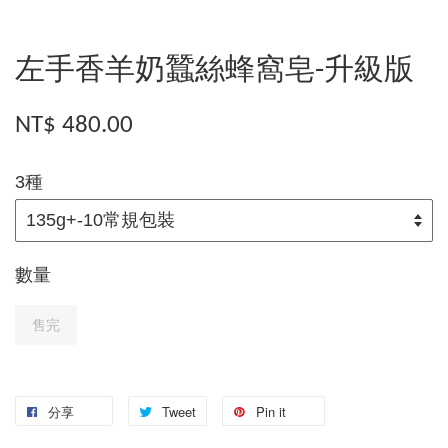
左手香羊奶蠶絲蜂窩皂-升級版
NT$ 480.00
3種
數量
售完
分享
Tweet
Pin it