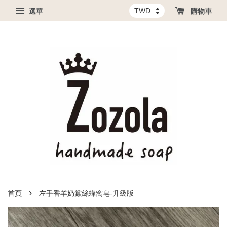
選單
購物車
›
首頁
左手香羊奶蠶絲蜂窩皂-升級版