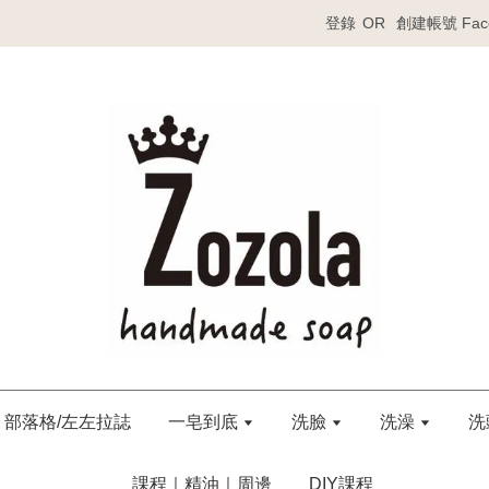
登錄
OR
創建帳號
Fa
部落格/左左拉誌
一皂到底
洗臉
洗澡
洗
課程｜精油｜周邊
DIY課程