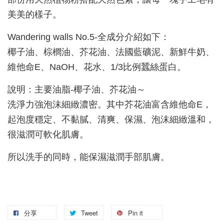
美美的樣子。
Wandering walls No.5-全成分介紹如下：
椰子油、棕櫚油、芥花油、法國藍礦泥、新鮮牛奶、
維他命E、NaOH、花水、1/3比例蠶絲蛋白。
說明：主要油脂-椰子油、芥花油～
洗淨力強泡沫細緻濃密。其中芥花油富含維他命E，
起泡度穩定、不黏膩、清爽、保濕、泡沫細緻溫和，
很滋潤可軟化肌膚。
所以洗手的同時，能保濕滋潤手部肌膚。
分享
Tweet
Pin it