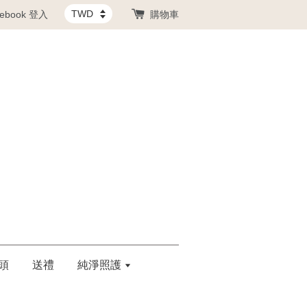
cebook 登入
購物車
頭
送禮
純淨照護