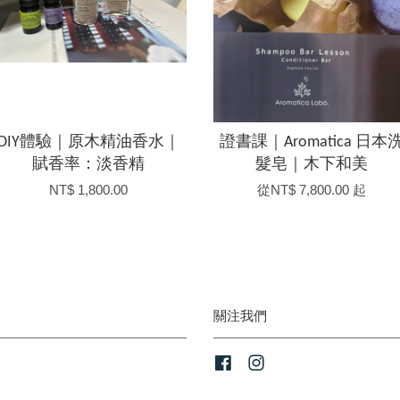
DIY體驗｜原木精油香水｜
證書課｜Aromatica 日本
賦香率：淡香精
髮皂｜木下和美
NT$ 1,800.00
從
NT$ 7,800.00
起
關注我們
Facebook
Instagram